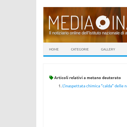
Il notiziario online dell’Istituto nazionale di 
Vai al contenuto
HOME
CATEGORIE
GALLERY
Articoli relativi a
metano deuterato
L’inaspettata chimica “calda” delle 