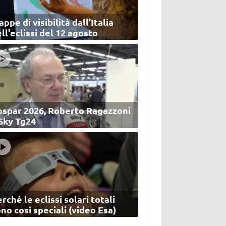
ppe di visibilità dall’Italia
ll'eclissi del 12 agosto
ospar 2026, Roberto Ragazzoni
 Sky Tg24
rché le eclissi solari totali
no così speciali (video Esa)