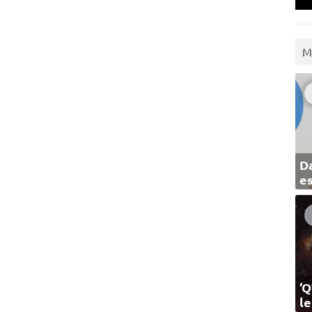
M
Da
e
‘Q
l