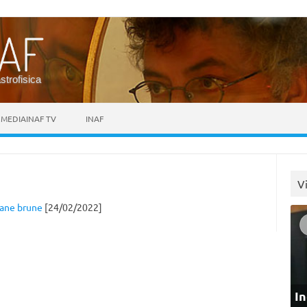
astrofisica
MEDIAINAF TV
INAF
V
nane brune
[24/02/2022]
In