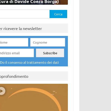
cura di Davide Coero Borga)
rca
er ricevere la newsletter
Do il consenso al trattamento dei dati
pprofondimento