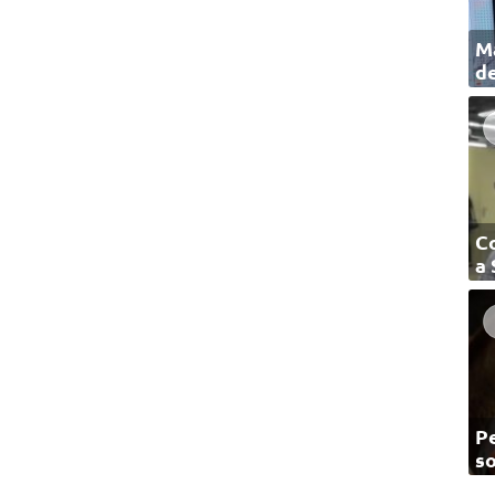
Ma
de
C
a
Pe
so