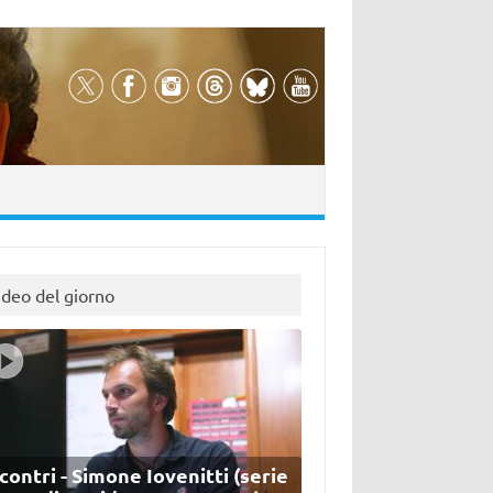
ideo del giorno
contri - Simone Iovenitti (serie