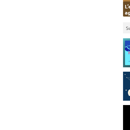
L’
ag
S