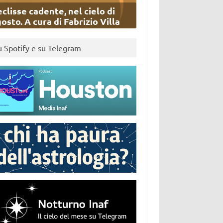
eclisse cadente, nel cielo di
osto. A cura di Fabrizio Villa
u Spotify e su Telegram