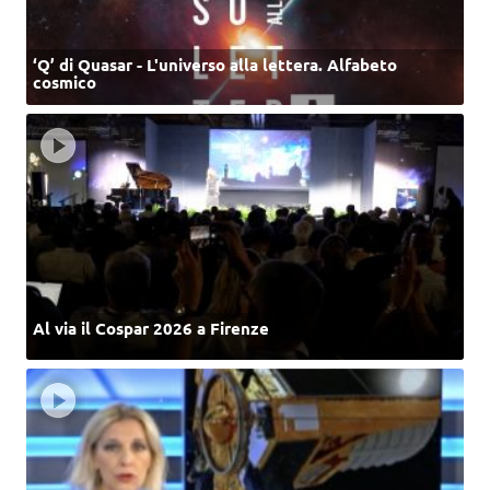
‘Q’ di Quasar - L'universo alla lettera. Alfabeto
cosmico
Al via il Cospar 2026 a Firenze