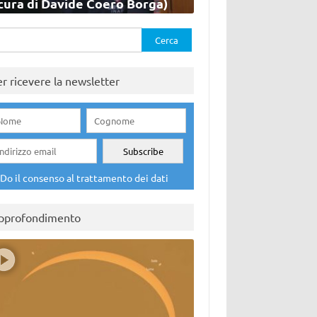
cura di Davide Coero Borga)
rca
er ricevere la newsletter
Do il consenso al trattamento dei dati
pprofondimento