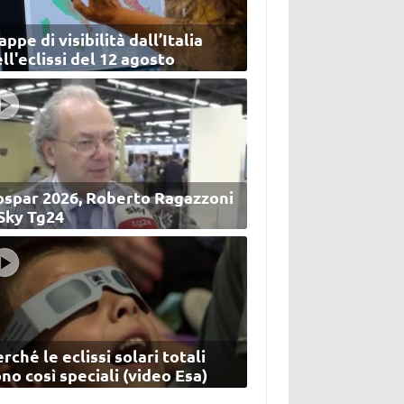
ppe di visibilità dall’Italia
ll'eclissi del 12 agosto
ospar 2026, Roberto Ragazzoni
 Sky Tg24
rché le eclissi solari totali
no così speciali (video Esa)