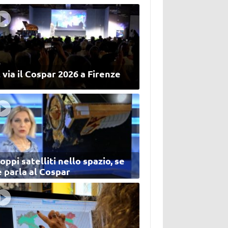
 via il Cospar 2026 a Firenze
oppi satelliti nello spazio, se
 parla al Cospar