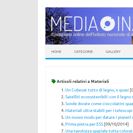
Il notiziario online dell’Istituto nazionale di 
Vai al contenuto
HOME
CATEGORIE
GALLERY
Articoli relativi a
Materiali
Un Cubesat tutto di legno, o quasi
[
Satelliti ecosostenibili: con il legno 
Sonde dorate come cioccolatini spaz
Materiali ultra-stabili per i telescopi
Un nuovo modo per datare i pianeti 
Prima pietra per ESS
[09/10/2014]
Una tavolozza spaziale tutta colorat