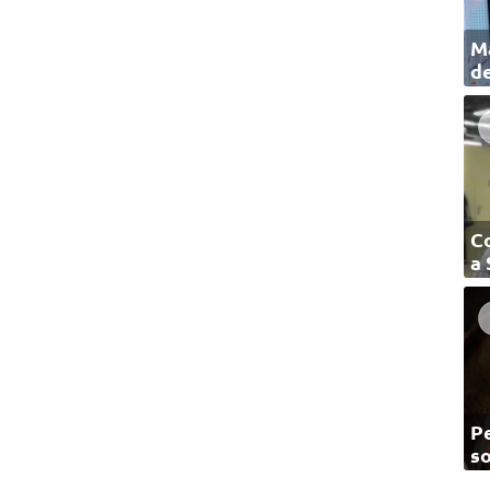
Ma
de
C
a
Pe
so