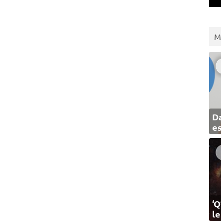
M
Da
e
‘Q
l