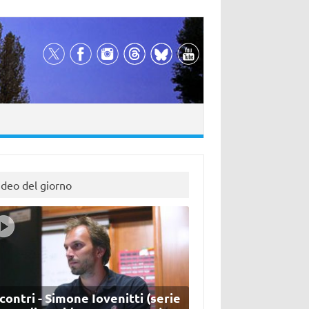
ideo del giorno
contri - Simone Iovenitti (serie