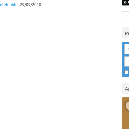
a 
 di Hubble
[29/09/2010]
Rice
per:
P
A