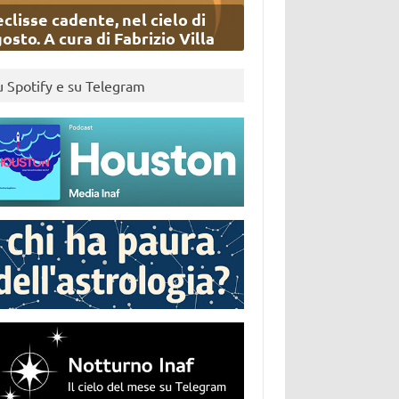
eclisse cadente, nel cielo di
osto. A cura di Fabrizio Villa
u Spotify e su Telegram