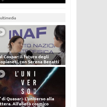
ultimedia
l Cospar: il futuro degli
sopianeti, con Serena Benatti
’ di Quasar - L'universo alla
ettera. Alfabeto cosmico