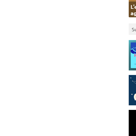
L’
ag
S