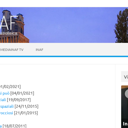
astrofisica
MEDIAINAF TV
INAF
V
01/02/2021]
si può
[04/01/2021]
iali
[19/09/2017]
 spaziali
[24/11/2015]
rocciosi
[21/01/2015]
In
a
[18/07/2011]