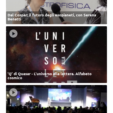
Dal Cospar: il futuro degli esopianeti, con Serena
Benatti
‘Q’ di Quasar - L'universo alla lettera. Alfabeto
cosmico