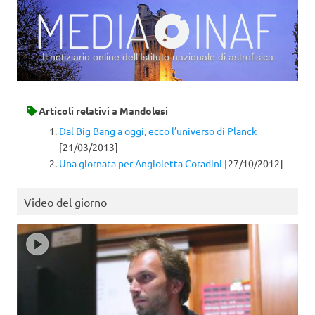
Il notiziario online dell’Istituto nazionale di astrofisica
Vai al contenuto
Articoli relativi a
Mandolesi
Dal Big Bang a oggi, ecco l’universo di Planck
[21/03/2013]
Una giornata per Angioletta Coradini
[27/10/2012]
Video del giorno