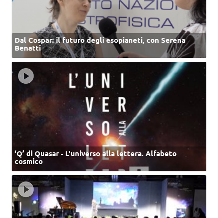
Dal Cospar: il futuro degli esopianeti, con Serena
Benatti
‘Q’ di Quasar - L'universo alla lettera. Alfabeto
cosmico