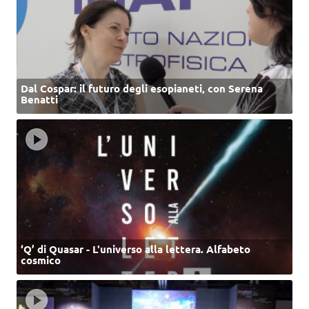
Dal Cospar: il futuro degli esopianeti, con Serena
Benatti
‘Q’ di Quasar - L'universo alla lettera. Alfabeto
cosmico