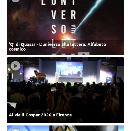
‘Q’ di Quasar - L'universo alla lettera. Alfabeto
cosmico
Al via il Cospar 2026 a Firenze