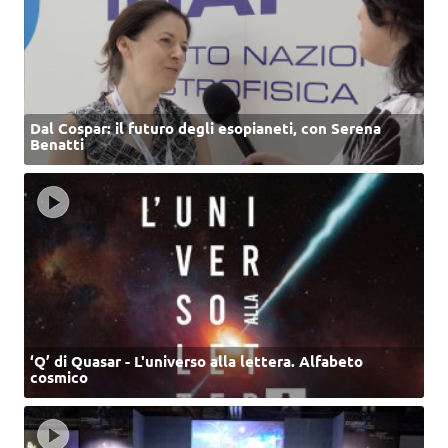
Dal Cospar: il futuro degli esopianeti, con Serena
Benatti
‘Q’ di Quasar - L'universo alla lettera. Alfabeto
cosmico