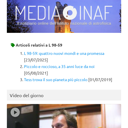
Il notiziario online dell’Istituto nazionale di astrofisica
Vai al contenuto
Articoli relativi a
L 98-59
L 98-59: quattro nuovi mondi e una promessa
[23/07/2025]
Piccolo e roccioso, a 35 anni luce da noi
[05/08/2021]
Tess trova il suo pianeta più piccolo
[01/07/2019]
Video del giorno