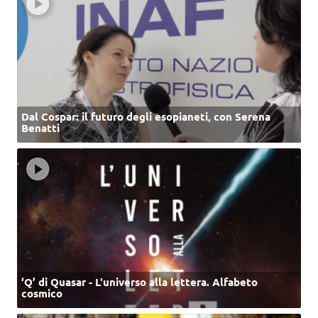
Dal Cospar: il futuro degli esopianeti, con Serena
Benatti
‘Q’ di Quasar - L'universo alla lettera. Alfabeto
cosmico