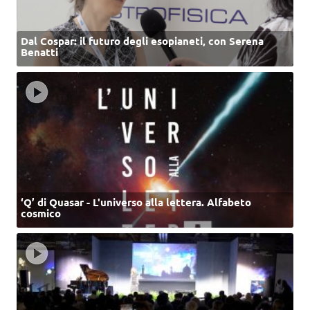
Dal Cospar: il futuro degli esopianeti, con Serena
Benatti
‘Q’ di Quasar - L'universo alla lettera. Alfabeto
cosmico