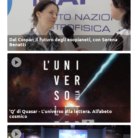
Dal Cospar: il futuro degli esopianeti, con Serena
Benatti
‘Q’ di Quasar - L'universo alla lettera. Alfabeto
cosmico