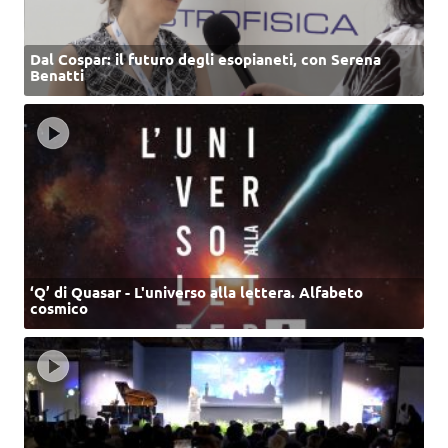
Dal Cospar: il futuro degli esopianeti, con Serena
Benatti
‘Q’ di Quasar - L'universo alla lettera. Alfabeto
cosmico