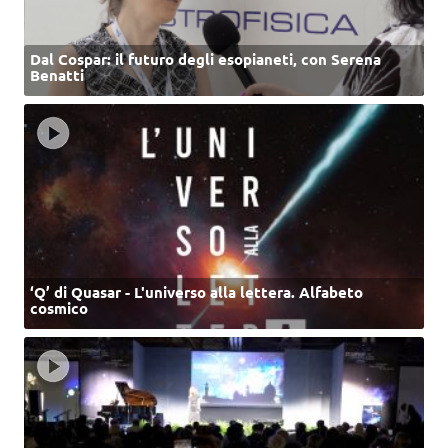
Dal Cospar: il futuro degli esopianeti, con Serena
Benatti
‘Q’ di Quasar - L'universo alla lettera. Alfabeto
cosmico