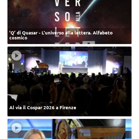
‘Q’ di Quasar - L'universo alla lettera. Alfabeto
cosmico
Al via il Cospar 2026 a Firenze