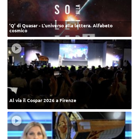
‘Q’ di Quasar - L'universo alla lettera. Alfabeto
cosmico
Al via il Cospar 2026 a Firenze