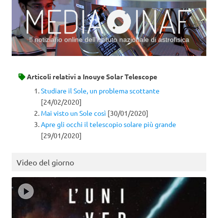
Il notiziario online dell’Istituto nazionale di astrofisica
Vai al contenuto
Articoli relativi a
Inouye Solar Telescope
Studiare il Sole, un problema scottante
[24/02/2020]
Mai visto un Sole così
[30/01/2020]
Apre gli occhi il telescopio solare più grande
[29/01/2020]
Video del giorno