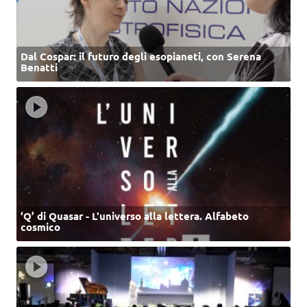
Dal Cospar: il futuro degli esopianeti, con Serena
Benatti
‘Q’ di Quasar - L'universo alla lettera. Alfabeto
cosmico