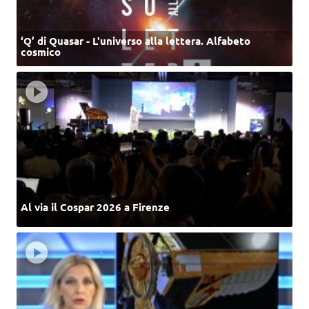
‘Q’ di Quasar - L'universo alla lettera. Alfabeto
cosmico
Al via il Cospar 2026 a Firenze