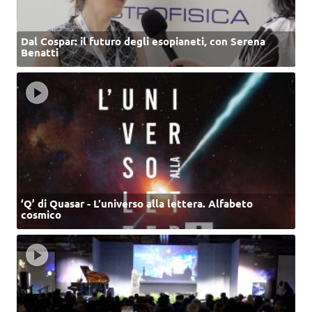
Dal Cospar: il futuro degli esopianeti, con Serena
Benatti
‘Q’ di Quasar - L'universo alla lettera. Alfabeto
cosmico