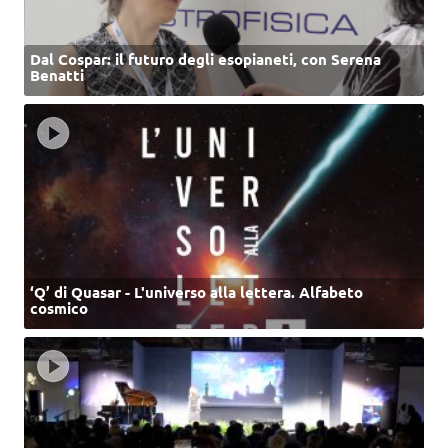
Dal Cospar: il futuro degli esopianeti, con Serena
Benatti
‘Q’ di Quasar - L'universo alla lettera. Alfabeto
cosmico