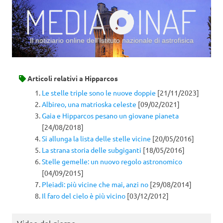
Il notiziario online dell’Istituto nazionale di astrofisica
Vai al contenuto
Articoli relativi a
Hipparcos
Le stelle triple sono le nuove doppie
[21/11/2023]
Albireo, una matrioska celeste
[09/02/2021]
Gaia e Hipparcos pesano un giovane pianeta
[24/08/2018]
Si allunga la lista delle stelle vicine
[20/05/2016]
La strana storia delle subgiganti
[18/05/2016]
Stelle gemelle: un nuovo regolo astronomico
[04/09/2015]
Pleiadi: più vicine che mai, anzi no
[29/08/2014]
Il faro del cielo è più vicino
[03/12/2012]