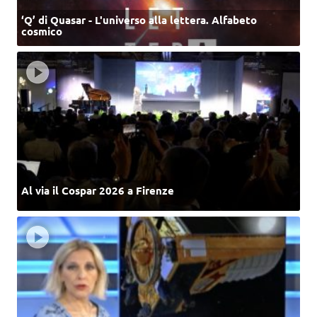
‘Q’ di Quasar - L'universo alla lettera. Alfabeto
cosmico
Al via il Cospar 2026 a Firenze