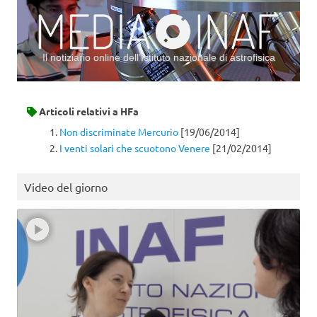
Il notiziario online dell’Istituto nazionale di astrofisica
Vai al contenuto
Articoli relativi a
HFa
Non discriminate Mercurio
[19/06/2014]
I venti solari che scuotono Venere
[21/02/2014]
Video del giorno