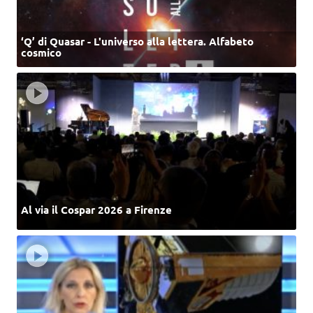
‘Q’ di Quasar - L'universo alla lettera. Alfabeto
cosmico
Al via il Cospar 2026 a Firenze