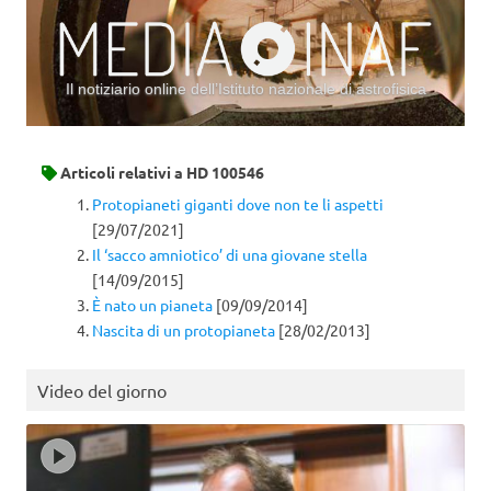
Il notiziario online dell’Istituto nazionale di astrofisica
Vai al contenuto
Articoli relativi a
HD 100546
Protopianeti giganti dove non te li aspetti
[29/07/2021]
Il ‘sacco amniotico’ di una giovane stella
[14/09/2015]
È nato un pianeta
[09/09/2014]
Nascita di un protopianeta
[28/02/2013]
Video del giorno