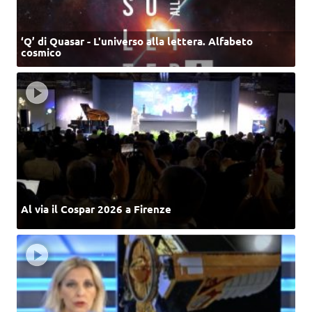
‘Q’ di Quasar - L'universo alla lettera. Alfabeto
cosmico
Al via il Cospar 2026 a Firenze