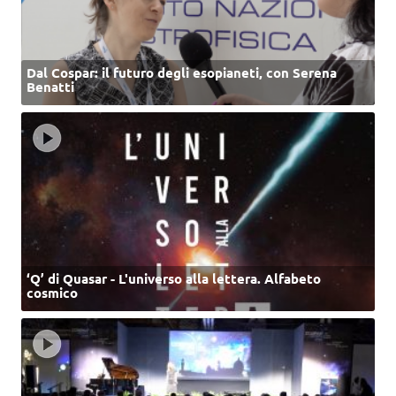
Dal Cospar: il futuro degli esopianeti, con Serena
Benatti
‘Q’ di Quasar - L'universo alla lettera. Alfabeto
cosmico