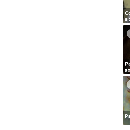
C
a
Pe
so
P