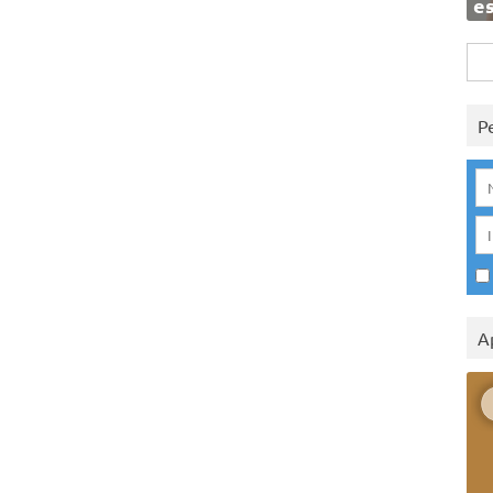
e
Rice
per:
P
A