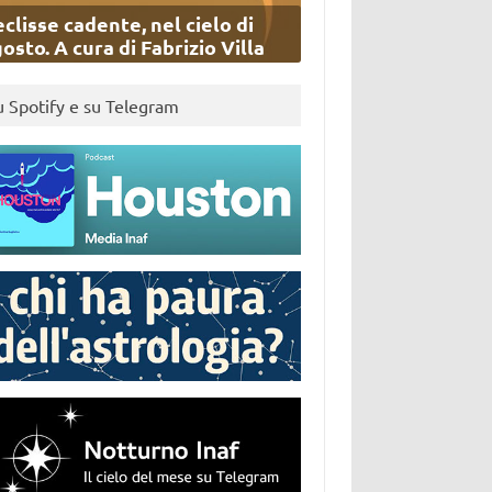
eclisse cadente, nel cielo di
osto. A cura di Fabrizio Villa
u Spotify e su Telegram