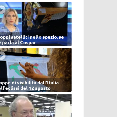
oppi satelliti nello spazio, se
 parla al Cospar
ppe di visibilità dall’Italia
ll'eclissi del 12 agosto