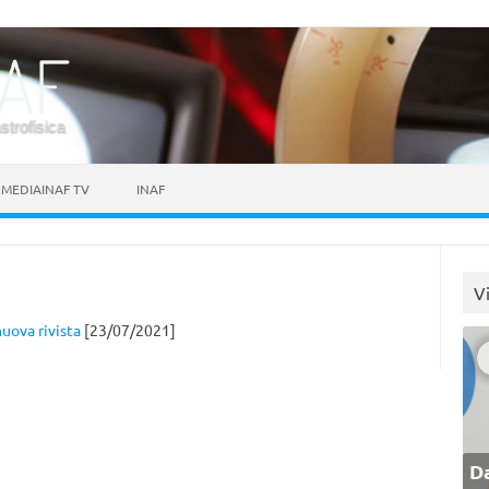
astrofisica
MEDIAINAF TV
INAF
V
nuova rivista
[23/07/2021]
Da