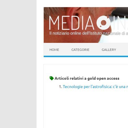
Il notiziario online dell’Istituto nazionale di 
Vai al contenuto
HOME
CATEGORIE
GALLERY
Articoli relativi a
gold open access
Tecnologie per l’astrofisica: c’è una 