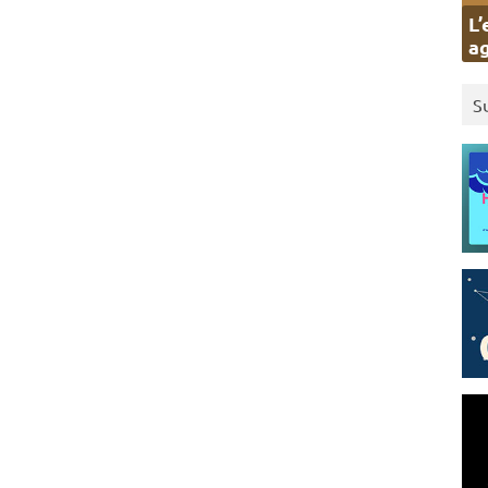
L’
ag
S