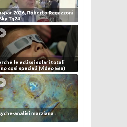
ospar 2026, Roberto Ragazzoni
 Sky Tg24
rché le eclissi solari totali
no così speciali (video Esa)
syche-analisi marziana