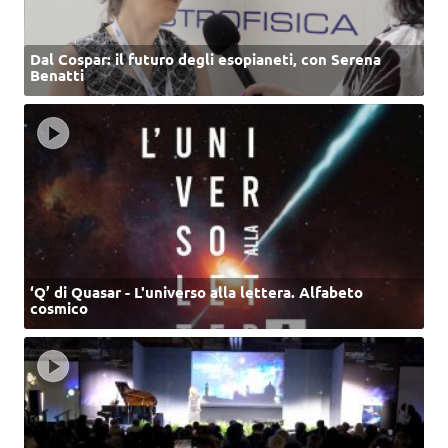
Dal Cospar: il futuro degli esopianeti, con Serena
Benatti
‘Q’ di Quasar - L'universo alla lettera. Alfabeto
cosmico