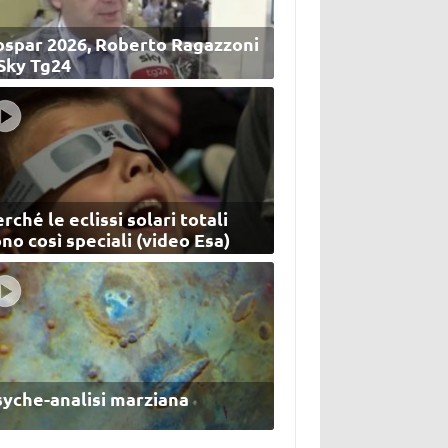
ospar 2026, Roberto Ragazzoni
 Sky Tg24
rché le eclissi solari totali
no così speciali (video Esa)
syche-analisi marziana