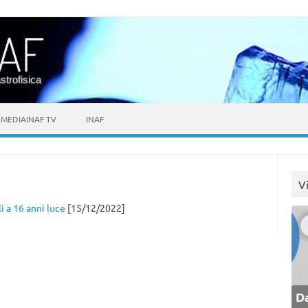
astrofisica
MEDIAINAF TV
INAF
V
 a 16 anni luce
[15/12/2022]
Da