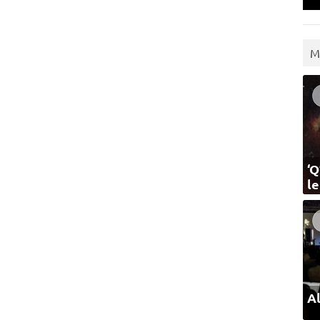
M
‘Q
l
Al