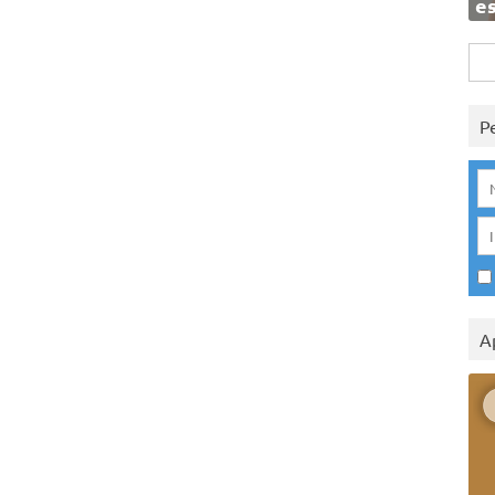
e
Rice
per:
P
A