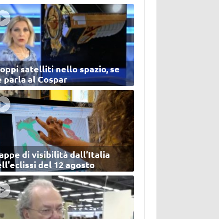
oppi satelliti nello spazio, se
 parla al Cospar
ppe di visibilità dall’Italia
ll'eclissi del 12 agosto