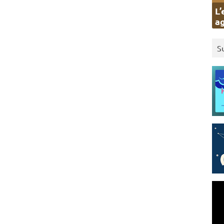
L’
ag
S