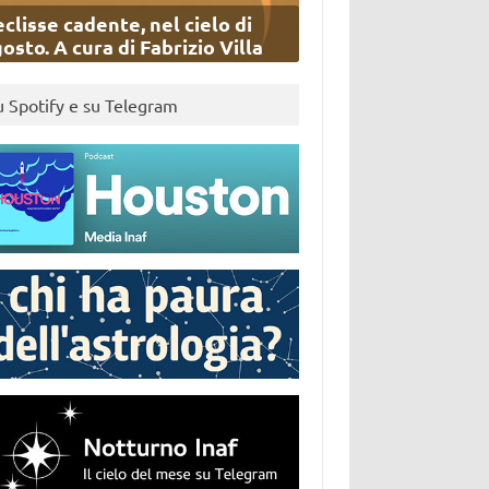
eclisse cadente, nel cielo di
osto. A cura di Fabrizio Villa
u Spotify e su Telegram