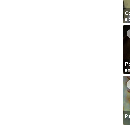
C
a
Pe
so
P