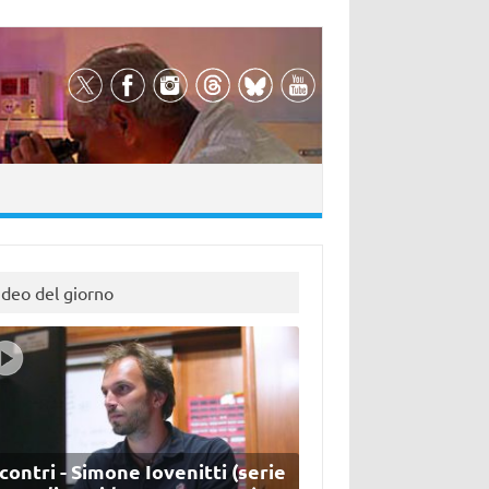
ideo del giorno
contri - Simone Iovenitti (serie