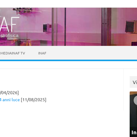
astrofisica
MEDIAINAF TV
INAF
V
/04/2026]
4 anni luce
[11/08/2025]
In