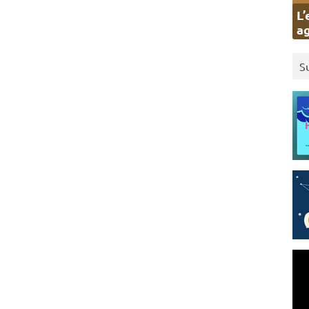
L’
ag
S