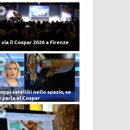
 via il Cospar 2026 a Firenze
oppi satelliti nello spazio, se
 parla al Cospar