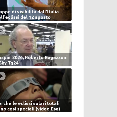
ppe di visibilità dall’Italia
ll'eclissi del 12 agosto
ospar 2026, Roberto Ragazzoni
 Sky Tg24
rché le eclissi solari totali
no così speciali (video Esa)