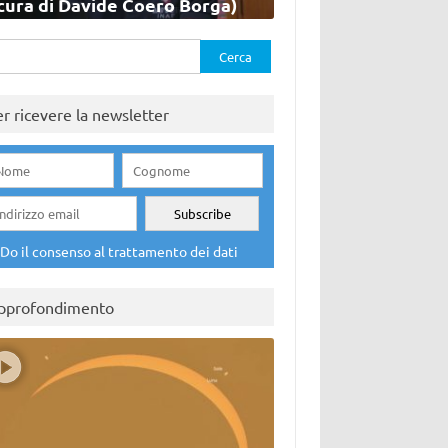
cura di Davide Coero Borga)
rca
er ricevere la newsletter
Do il consenso al trattamento dei dati
pprofondimento