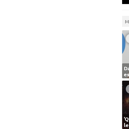
M
Da
e
‘Q
l