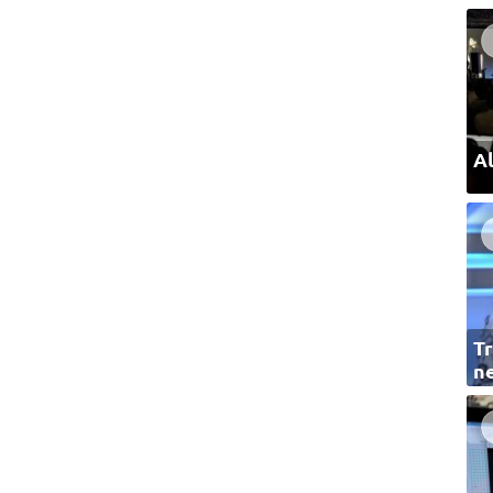
Al
Tr
ne