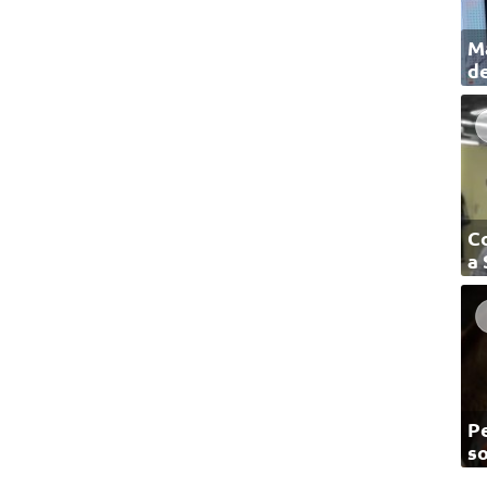
Ma
de
C
a
Pe
so