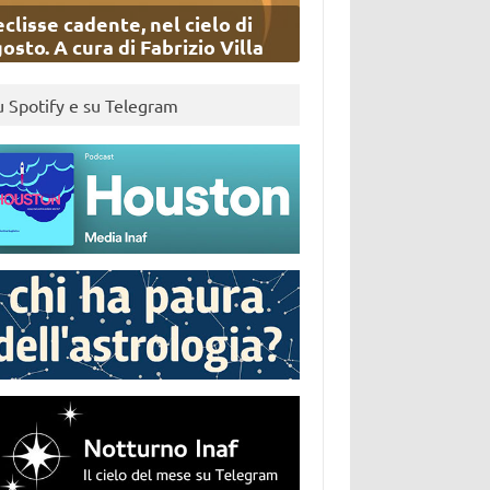
eclisse cadente, nel cielo di
osto. A cura di Fabrizio Villa
u Spotify e su Telegram