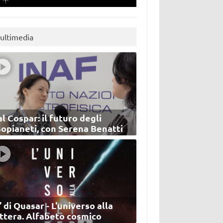
ultimedia
l Cospar: il futuro degli
sopianeti, con Serena Benatti
’ di Quasar - L'universo alla
ettera. Alfabeto cosmico