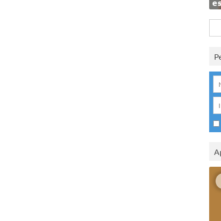
e
Rice
per:
P
A