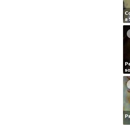
C
a
Pe
so
P