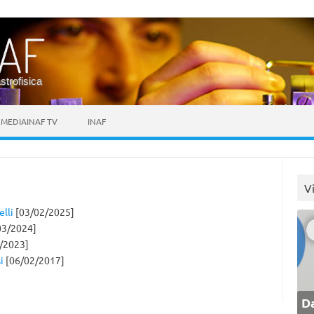
astrofisica
MEDIAINAF TV
INAF
V
lli
[03/02/2025]
03/2024]
/2023]
i
[06/02/2017]
Da