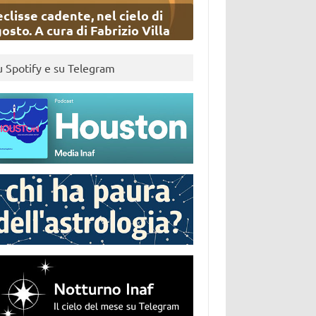
eclisse cadente, nel cielo di
osto. A cura di Fabrizio Villa
u Spotify e su Telegram