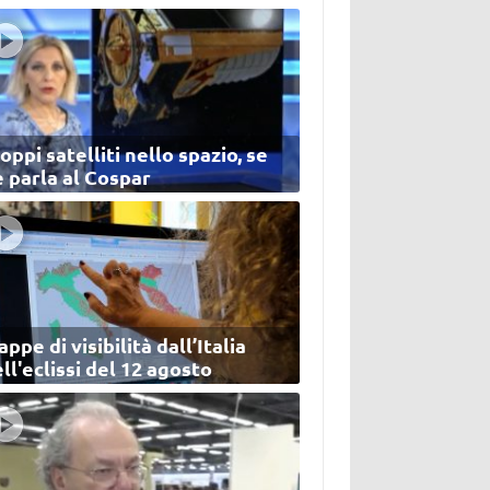
oppi satelliti nello spazio, se
 parla al Cospar
ppe di visibilità dall’Italia
ll'eclissi del 12 agosto