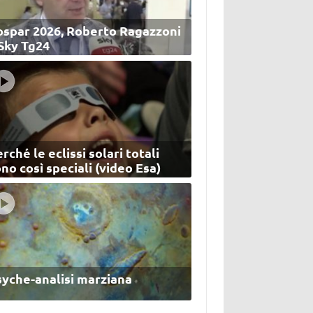
ospar 2026, Roberto Ragazzoni
 Sky Tg24
rché le eclissi solari totali
no così speciali (video Esa)
syche-analisi marziana