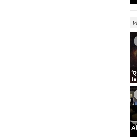
M
‘Q
l
Al