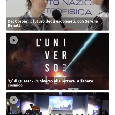
Dal Cospar: il futuro degli esopianeti, con Serena
Benatti
‘Q’ di Quasar - L'universo alla lettera. Alfabeto
cosmico