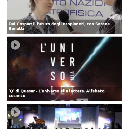
Dal Cospar: il futuro degli esopianeti, con Serena
Benatti
‘Q’ di Quasar - L'universo alla lettera. Alfabeto
cosmico