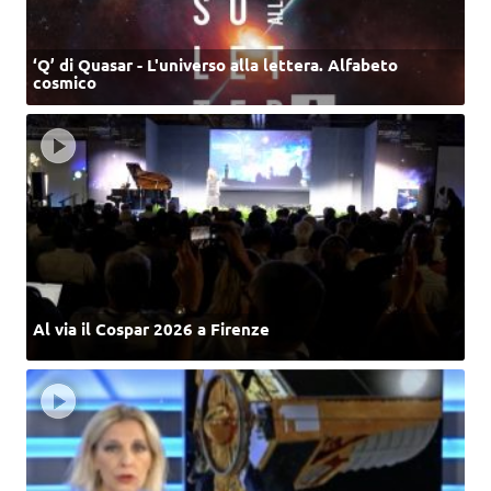
‘Q’ di Quasar - L'universo alla lettera. Alfabeto
cosmico
Al via il Cospar 2026 a Firenze