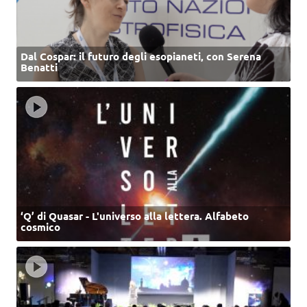
Dal Cospar: il futuro degli esopianeti, con Serena
Benatti
‘Q’ di Quasar - L'universo alla lettera. Alfabeto
cosmico