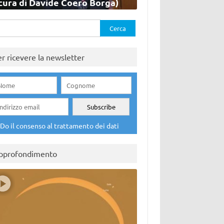
cura di Davide Coero Borga)
rca
er ricevere la newsletter
Do il consenso al trattamento dei dati
pprofondimento