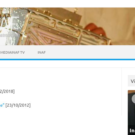
astrofisica
MEDIAINAF TV
INAF
V
2/2018]
le”
[23/10/2012]
In