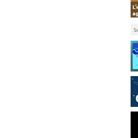
L’
ag
S