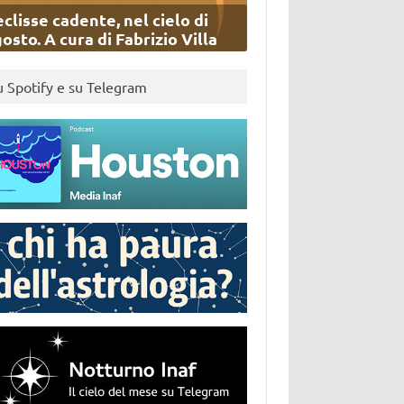
eclisse cadente, nel cielo di
osto. A cura di Fabrizio Villa
u Spotify e su Telegram