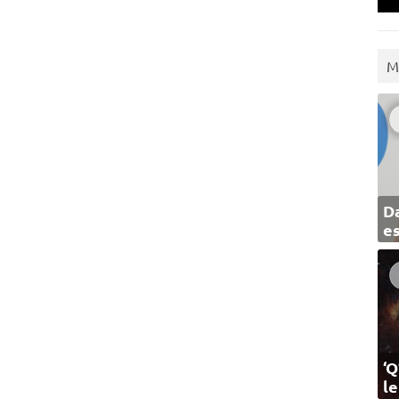
M
Da
e
‘Q
l