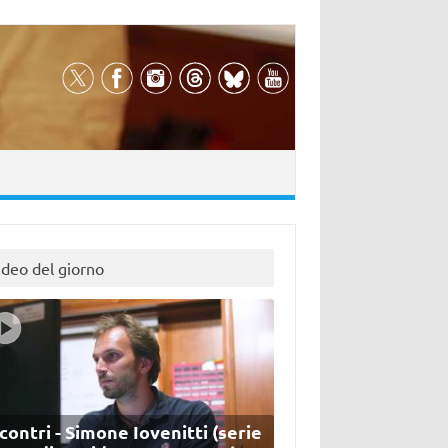
ideo del giorno
contri - Simone Iovenitti (serie