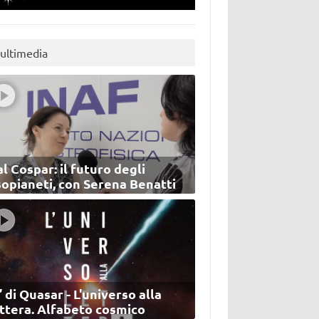
ultimedia
l Cospar: il futuro degli
sopianeti, con Serena Benatti
’ di Quasar - L'universo alla
ettera. Alfabeto cosmico