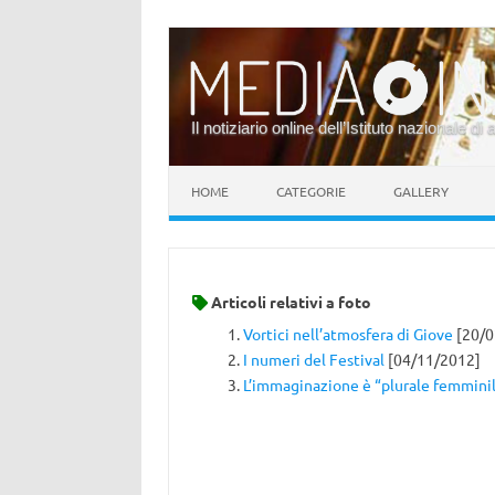
Il notiziario online dell’Istituto nazionale di 
Vai al contenuto
HOME
CATEGORIE
GALLERY
Articoli relativi a
foto
Vortici nell’atmosfera di Giove
[20/0
I numeri del Festival
[04/11/2012]
L’immaginazione è “plurale femmini