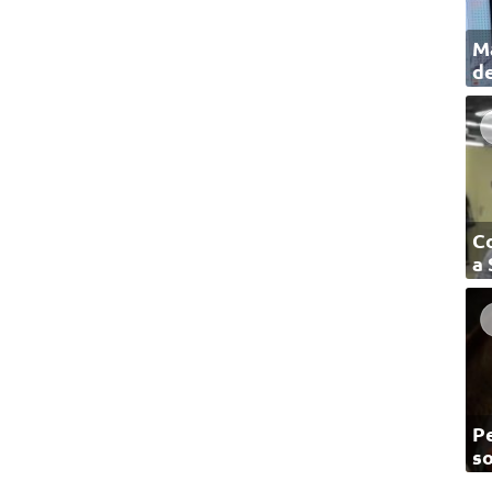
Ma
de
C
a
Pe
so