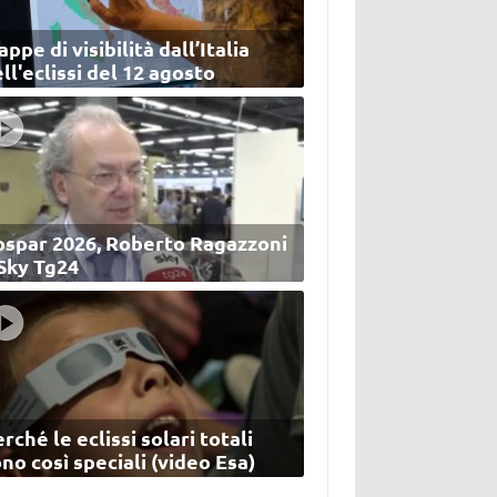
ppe di visibilità dall’Italia
ll'eclissi del 12 agosto
ospar 2026, Roberto Ragazzoni
 Sky Tg24
rché le eclissi solari totali
no così speciali (video Esa)