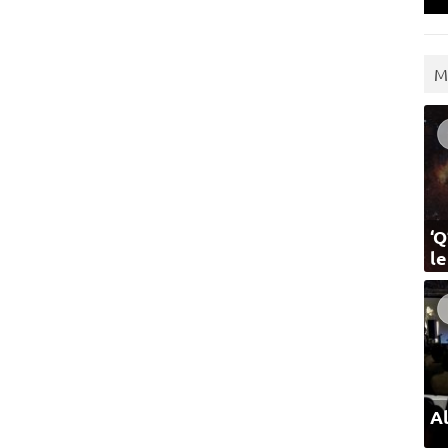
M
‘Q
l
Al