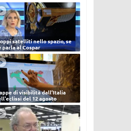
oppi satelliti nello spazio, se
 parla al Cospar
ppe di visibilità dall’Italia
ll'eclissi del 12 agosto