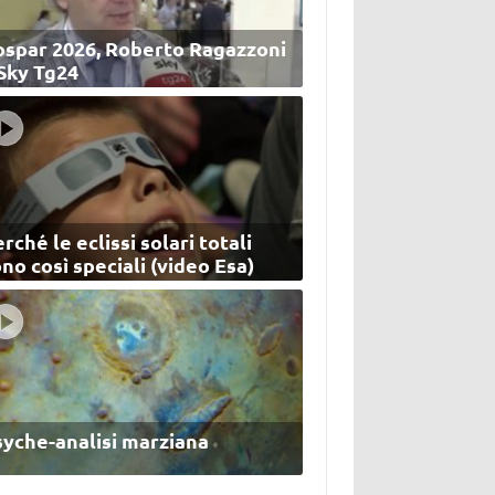
ospar 2026, Roberto Ragazzoni
 Sky Tg24
rché le eclissi solari totali
no così speciali (video Esa)
syche-analisi marziana