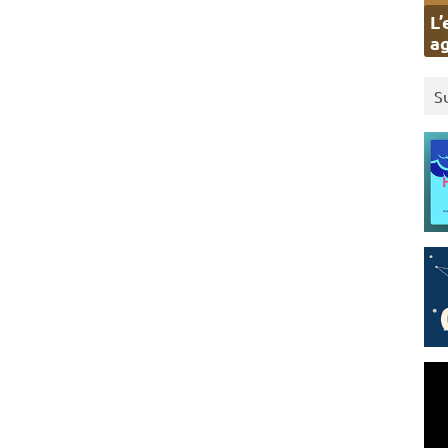
L’
ag
S