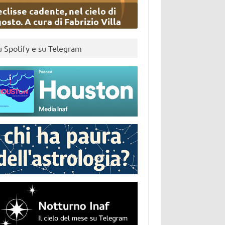
eclisse cadente, nel cielo di
osto. A cura di Fabrizio Villa
u Spotify e su Telegram