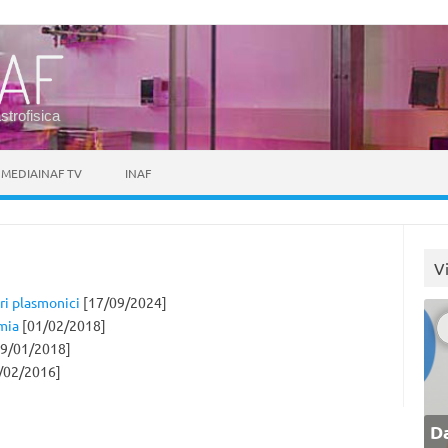
astrofisica
MEDIAINAF TV
INAF
V
ri plasmonici
[17/09/2024]
mia
[01/02/2018]
9/01/2018]
/02/2016]
Da