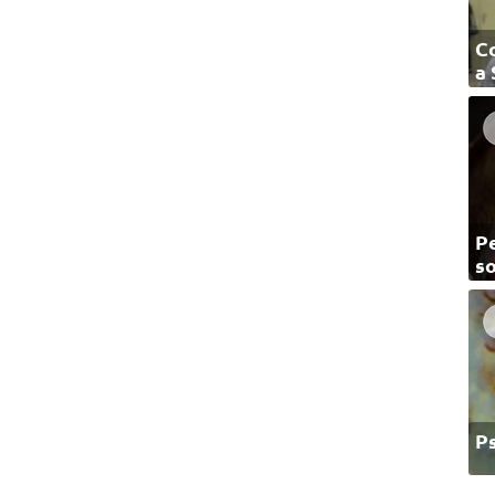
C
a
Pe
so
P