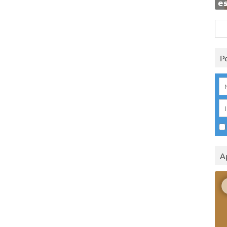
e
Rice
per:
P
A