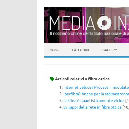
Il notiziario online dell’Istituto nazionale di 
Vai al contenuto
HOME
CATEGORIE
GALLERY
Articoli relativi a
fibra ottica
Internet veloce? Provate i modulato
Iperfibra? Anche per la radioastrono
La Cina è quantisticamente vicina
[1
Sviluppi della rete in fibra ottica
[18