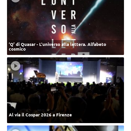
‘Q’ di Quasar - L'universo alla lettera. Alfabeto
cosmico
Al via il Cospar 2026 a Firenze