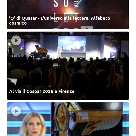
‘Q’ di Quasar - L'universo alla lettera. Alfabeto
cosmico
Al via il Cospar 2026 a Firenze