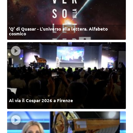
‘Q’ di Quasar - L'universo alla lettera. Alfabeto
cosmico
Al via il Cospar 2026 a Firenze