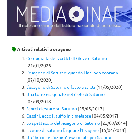
Il notiziario online dell’Istituto nazionale di astrofisica
Vai al contenuto
Articoli relativi a
esagono
Coreografia dei vortici di Giove e Saturno
[21/01/2026]
L’esagono di Saturno: quando i lati non contano
[07/10/2020]
L’esagono di Saturno è fatto a strati
[11/05/2020]
Una torre esagonale nel cielo di Saturno
[05/09/2018]
Scorci d’estate su Saturno
[25/05/2017]
Cassini, ecco il tuffo in timelapse
[04/05/2017]
Lo spettacolo dell’esagono di Saturno
[22/09/2014]
Il cuore di Saturno fa girare l’Esagono
[15/04/2014]
Un “buco nell’ozono” esagonale per Saturno