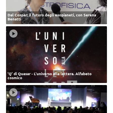
Dal Cospar: il futuro degli esopianeti, con Serena
Benatti
‘Q’ di Quasar - L'universo alla lettera. Alfabeto
cosmico