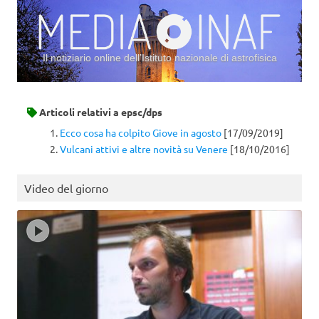
Il notiziario online dell’Istituto nazionale di astrofisica
Vai al contenuto
Articoli relativi a
epsc/dps
Ecco cosa ha colpito Giove in agosto
[17/09/2019]
Vulcani attivi e altre novità su Venere
[18/10/2016]
Video del giorno