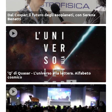
Dal Cospar: il futuro degli esopianeti, con Serena
Benatti
‘Q’ di Quasar - L'universo alla lettera. Alfabeto
cosmico