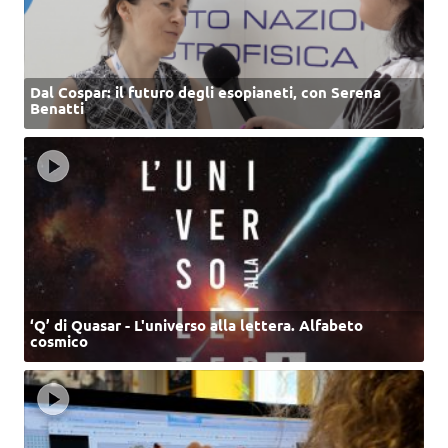
Dal Cospar: il futuro degli esopianeti, con Serena
Benatti
‘Q’ di Quasar - L'universo alla lettera. Alfabeto
cosmico