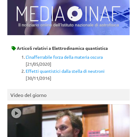
Il notiziario online dell’Istituto nazionale di astrofisica
Vai al contenuto
Articoli relativi a
Elettrodinamica quantistica
L’inafferrabile forza della materia oscura
[21/05/2020]
Effetti quantistici dalla stella di neutroni
[30/11/2016]
Video del giorno