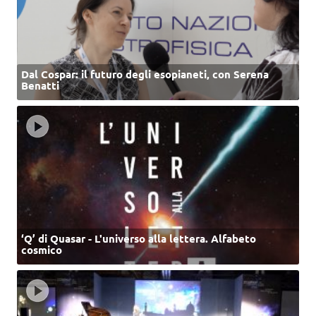
Dal Cospar: il futuro degli esopianeti, con Serena
Benatti
‘Q’ di Quasar - L'universo alla lettera. Alfabeto
cosmico