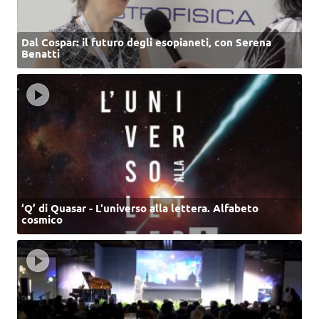
Dal Cospar: il futuro degli esopianeti, con Serena
Benatti
‘Q’ di Quasar - L'universo alla lettera. Alfabeto
cosmico