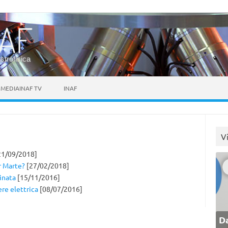
astrofisica
MEDIAINAF TV
INAF
V
21/09/2018]
r Marte?
[27/02/2018]
inata
[15/11/2016]
ere elettrica
[08/07/2016]
Da