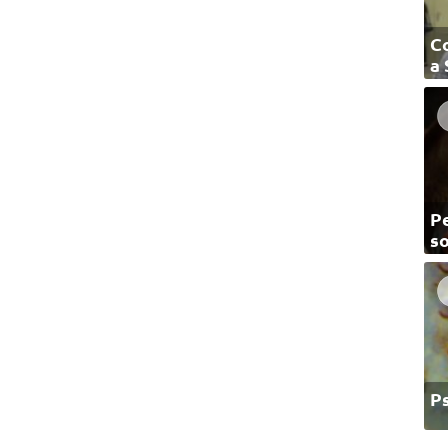
C
a
Pe
so
P