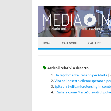
Il notiziario online dell’Istituto nazionale di 
Vai al contenuto
HOME
CATEGORIE
GALLERY
Articoli relativi a
deserto
Un rabdomante italiano per Marte
[
Vita nel deserto cileno: speranze pe
Spitzer+Swift: microlensing in comb
Il Sahara come Marte: diavoli di polv