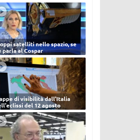
oppi satelliti nello spazio, se
 parla al Cospar
ppe di visibilità dall’Italia
ll'eclissi del 12 agosto