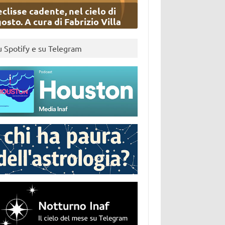
eclisse cadente, nel cielo di
osto. A cura di Fabrizio Villa
u Spotify e su Telegram