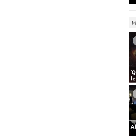
M
‘Q
l
Al