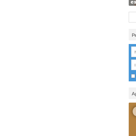
e
Rice
per:
P
A