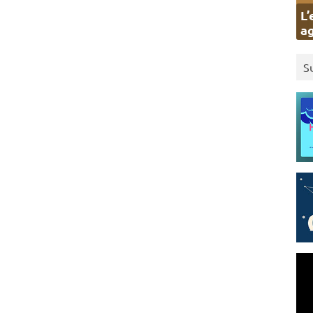
L’
ag
S