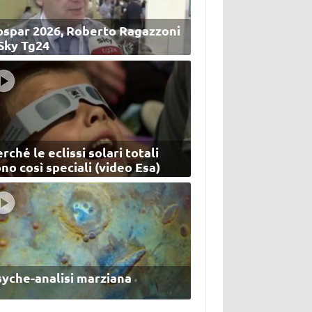
ospar 2026, Roberto Ragazzoni
 Sky Tg24
rché le eclissi solari totali
no così speciali (video Esa)
syche-analisi marziana