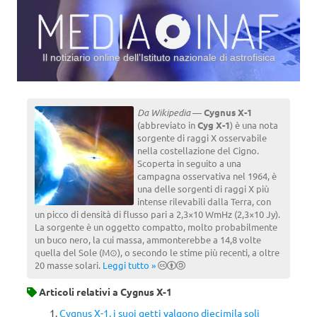
Il notiziario online dell’Istituto nazionale di astrofisica
Vai al contenuto
Da Wikipedia
—
Cygnus X-1
(abbreviato in
Cyg X-1
) è una nota
sorgente di raggi X osservabile
nella costellazione del Cigno.
Scoperta in seguito a una
campagna osservativa nel 1964, è
una delle sorgenti di raggi X più
intense rilevabili dalla Terra, con
un picco di densità di flusso pari a 2,3×10 WmHz (2,3×10 Jy).
La sorgente è un oggetto compatto, molto probabilmente
un buco nero, la cui massa, ammonterebbe a 14,8 volte
quella del Sole (M⊙), o secondo le stime più recenti, a oltre
20 masse solari.
Leggi tutto »
Articoli relativi a
Cygnus X-1
Cygnus X-1, i suoi getti valgono diecimila soli