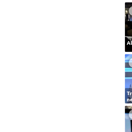
Al
Tr
ne