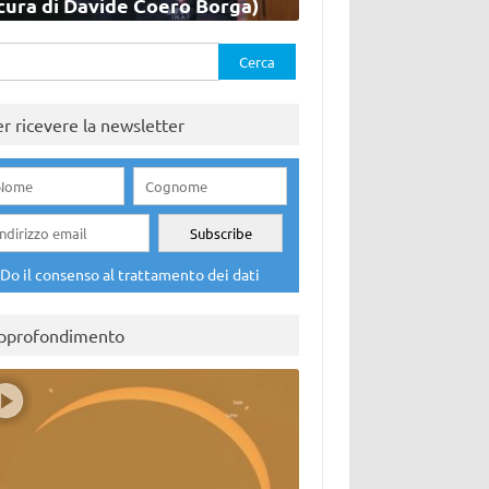
cura di Davide Coero Borga)
rca
er ricevere la newsletter
Do il consenso al trattamento dei dati
pprofondimento