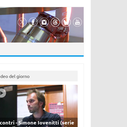
ideo del giorno
contri - Simone Iovenitti (serie