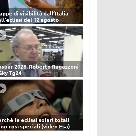
ppe di visibilità dall’Italia
ll'eclissi del 12 agosto
ospar 2026, Roberto Ragazzoni
 Sky Tg24
rché le eclissi solari totali
no così speciali (video Esa)