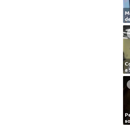
Ma
de
C
a
Pe
so