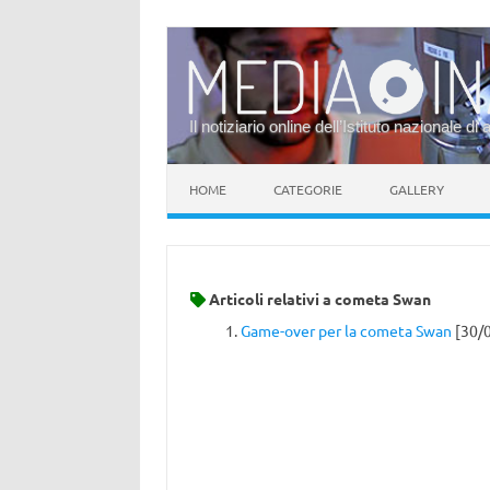
Il notiziario online dell’Istituto nazionale di 
Vai al contenuto
HOME
CATEGORIE
GALLERY
Articoli relativi a
cometa Swan
Game-over per la cometa Swan
[30/