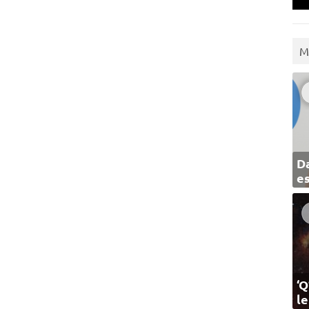
M
Da
e
‘Q
l