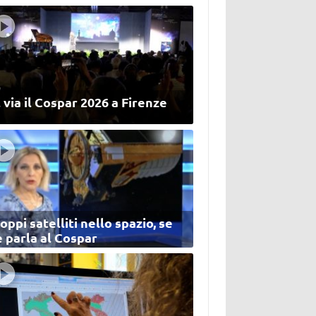
 via il Cospar 2026 a Firenze
oppi satelliti nello spazio, se
 parla al Cospar