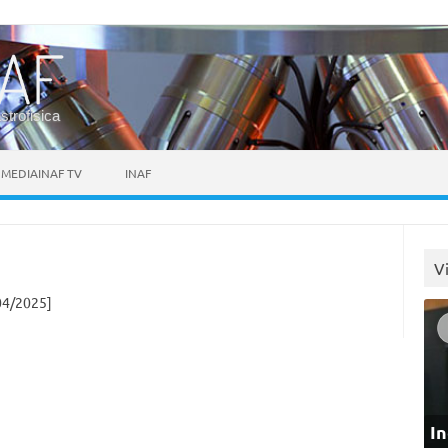
astrofisica
MEDIAINAF TV
INAF
V
04/2025]
In