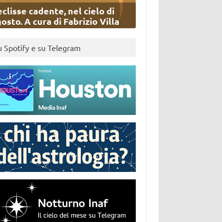
eclisse cadente, nel cielo di
osto. A cura di Fabrizio Villa
u Spotify e su Telegram