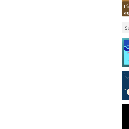
L’
ag
S