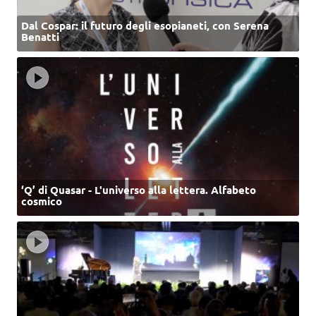
Dal Cospar: il futuro degli esopianeti, con Serena
Benatti
‘Q’ di Quasar - L'universo alla lettera. Alfabeto
cosmico