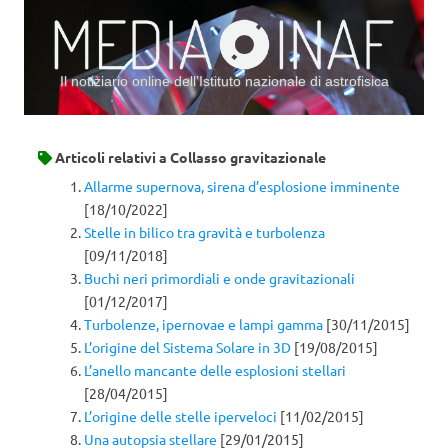
Il notiziario online dell’Istituto nazionale di astrofisica
Vai al contenuto
Articoli relativi a
Collasso gravitazionale
Allarme supernova, sirena d’esplosione imminente
[18/10/2022]
Stelle in bilico tra gravità e turbolenza
[09/11/2018]
Buchi neri primordiali e onde gravitazionali
[01/12/2017]
Turbolenze, ipernovae e lampi gamma
[30/11/2015]
L’origine del Sistema Solare in 3D
[19/08/2015]
L’anello mancante delle esplosioni stellari
[28/04/2015]
L’origine delle stelle iperveloci
[11/02/2015]
Una autopsia stellare
[29/01/2015]