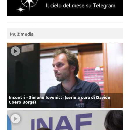
Multimedia
Incontri - Simone Iovenitti (serie a cura di Davide
Coero Borga)