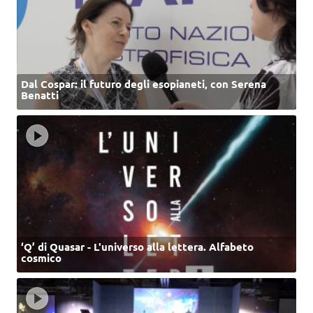
Dal Cospar: il futuro degli esopianeti, con Serena
Benatti
‘Q’ di Quasar - L'universo alla lettera. Alfabeto
cosmico