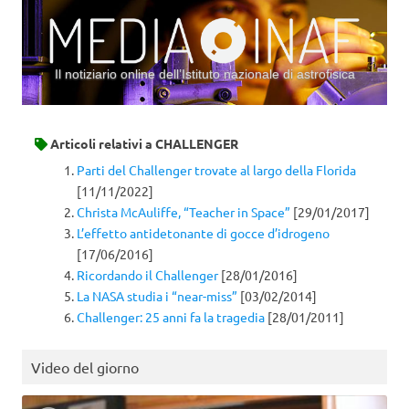
Il notiziario online dell’Istituto nazionale di astrofisica
Vai al contenuto
Articoli relativi a
CHALLENGER
Parti del Challenger trovate al largo della Florida
[11/11/2022]
Christa McAuliffe, “Teacher in Space”
[29/01/2017]
L’effetto antidetonante di gocce d’idrogeno
[17/06/2016]
Ricordando il Challenger
[28/01/2016]
La NASA studia i “near-miss”
[03/02/2014]
Challenger: 25 anni fa la tragedia
[28/01/2011]
Video del giorno