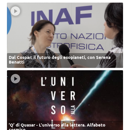
Dal Cospar: il futuro degli esopianeti, con Serena
Benatti
‘Q’ di Quasar - L'universo alla lettera. Alfabeto
cosmico